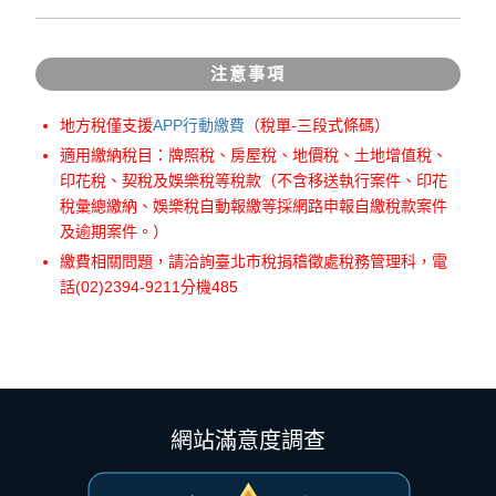
注意事項
地方稅僅支援
APP行動繳費
（稅單-三段式條碼）
適用繳納稅目：牌照稅、房屋稅、地價稅、土地增值稅、
印花稅、契稅及娛樂稅等稅款（不含移送執行案件、印花
稅彙總繳納、娛樂稅自動報繳等採網路申報自繳稅款案件
及逾期案件。）
繳費相關問題，請洽詢臺北市稅捐稽徵處稅務管理科，電
話(02)2394-9211分機485
網站滿意度調查