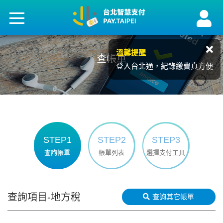
溫馨提醒
查帳單
登入台北通，紀錄繳費真方便
STEP1
STEP2
STEP3
查詢帳單
帳單列表
選擇支付工具
查詢項目-地方稅
查詢其它帳單