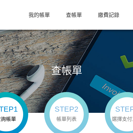
我的帳單
查帳單
繳費記錄
查帳單
TEP1
STEP2
STE
查詢帳單
帳單列表
選擇支付