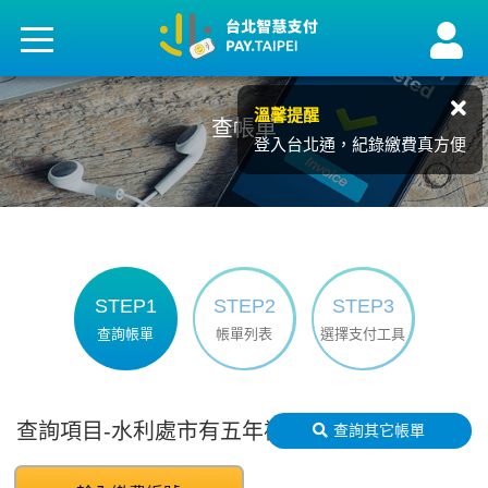
溫馨提醒
查帳單
登入台北通，紀錄繳費真方便
STEP1
STEP2
STEP3
查詢帳單
帳單列表
選擇支付工具
查詢項目-水利處市有五年補償金
查詢其它帳單